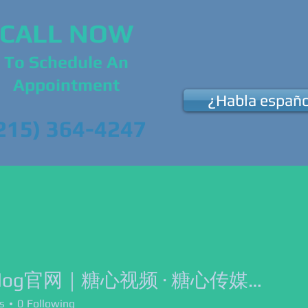
CALL NOW
To Schedule An
Appointment
¿Habla españo
215) 364-4247
Us
Our Services
News & Events
Su
糖心Vlog官网｜糖心视频 · 糖心传媒官方平台
s
0
Following