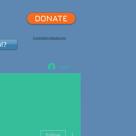
DONATE
Fundraising Disclosures
l?
Log In
pport Us
More
More actions
Follow