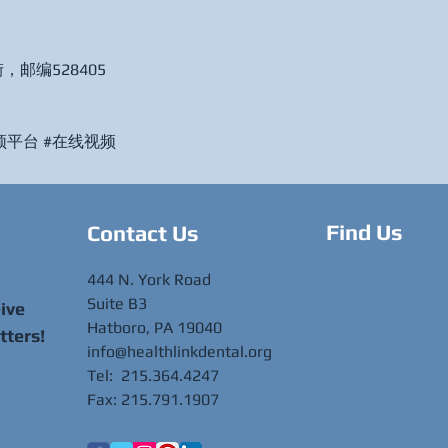
邮编528405
视频平台 #在线视频
Find Us
Contact Us
444 N. York Road
Suite B3
eive
Hatboro, PA 19040
tters!
info@healthlinkdental.org
Tel: 215.364.4247
Fax: 215.791.1907