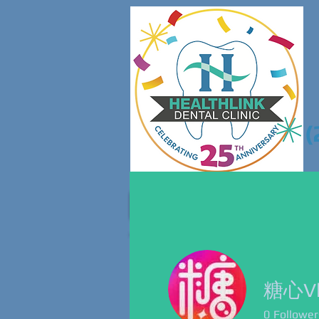
(
Home
About 
0
Follower