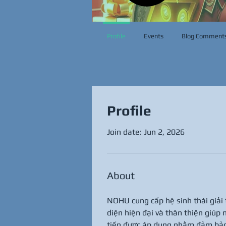
Profile
Events
Blog Comment
Profile
Join date: Jun 2, 2026
About
NOHU cung cấp hệ sinh thái giải t
diện hiện đại và thân thiện giúp
tiến được áp dụng nhằm đảm bảo a