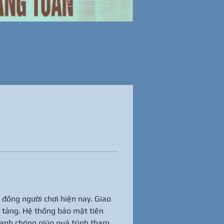
 đồng người chơi hiện nay. Giao 
 tảng. Hệ thống bảo mật tiên 
hanh chóng giúp quá trình tham 