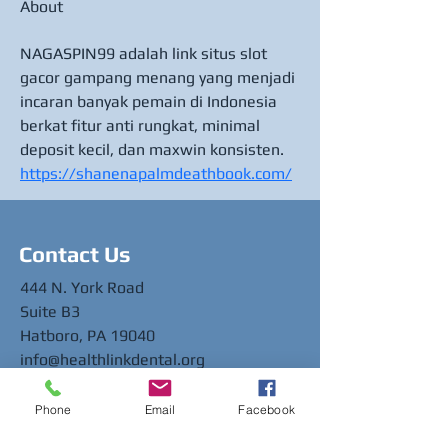
About
NAGASPIN99 adalah link situs slot 
gacor gampang menang yang menjadi 
incaran banyak pemain di Indonesia 
berkat fitur anti rungkat, minimal 
deposit kecil, dan maxwin konsisten. 
https://shanenapalmdeathbook.com/
Contact Us
444 N. York Road
Suite B3
Hatboro, PA 19040
info@healthlinkdental.org
Tel:
215.364.4247
Fax:
215.791.1907
Phone
Email
Facebook