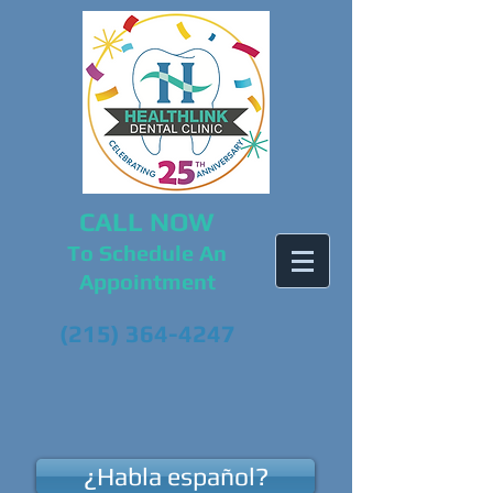
CALL NOW
To Schedule An
Appointment
(215) 364-4247
¿Habla español?