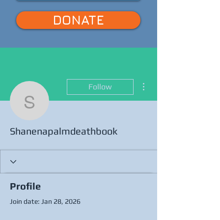
DONATE
More actions
Follow
Shanenapalmdeathboo
Shanenapalmdeathbook
Profile
Join date: Jan 28, 2026