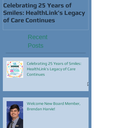
Celebrating 25 Years of
Smiles: HealthLink’s Legacy
of Care Continues
Recent
Posts
Celebrating 25 Years of Smiles:
HealthLink’s Legacy of Care
Continues
Welcome New Board Member,
Brendan Harvie!