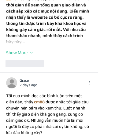
thời gian để xem tổng quan giao diện và 
cách sắp xếp các mục nội dung. Điều mình 
nhận thấy là website có bố cục rõ ràng, 
thông tin được trình bày khá khoa học và 
không gây cảm giác rối mắt. Với nhu cầu 
tham khảo nhanh, mình thấy cách trình 
bày này…
Show More
Like
Reply
Grace
7 days ago
Tối qua mình đọc các bình luận trên một 
diễn đàn, thấy 
cm88
được nhắc tới giữa câu 
chuyện nên bấm vào xem thử. Lướt nhanh 
thì thấy giao diện khá gọn gàng, cũng có 
cảm giác ok. Nhưng vẫn muốn hỏi lại mọi 
người là đây có phải nhà cái uy tín không, có 
lừa đảo không vậy?