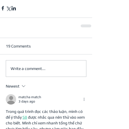
19 Comments
Write a comment...
Newest
matcha match
3 days ago
Trong quá trình đọc các thảo luận, mình có 
để ý thấy 
S8
 được nhắc qua nên thử vào xem 
cho biết. Mình chỉ xem nhanh tổng thể chứ 
chưa tìm hiểu sâu, nhưng cảm giác ban đầu 