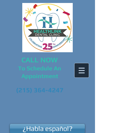
CALL NOW
To Schedule An
Appointment
(215) 364-4247
¿Habla español?