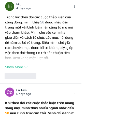
hi c
4 days ago
Trong lúc theo dõi các cuộc thảo luận của 
cộng đồng, mình thấy 
S8
 được nhắc đến 
trong một vài bình luận nên cũng tò mò mở 
vào tham khảo. Mình chủ yếu xem nhanh 
giao diện và cách tổ chức các mục nội dung 
để nắm sơ bộ về trang. Điều mình chú ý là 
các chuyên mục được bố trí khá hợp lý, giúp 
việc theo dõi thông tin trở nên thuận tiện 
hơn. Xem xong một lượt rồi…
Show More
Like
Reply
Co Tam
6 days ago
Khi theo dõi các cuộc thảo luận trên mạng 
sáng nay, mình thấy nhiều người nhắc đến 
S8
 nên cũng truy cập thử. Mình chỉ dành ít 