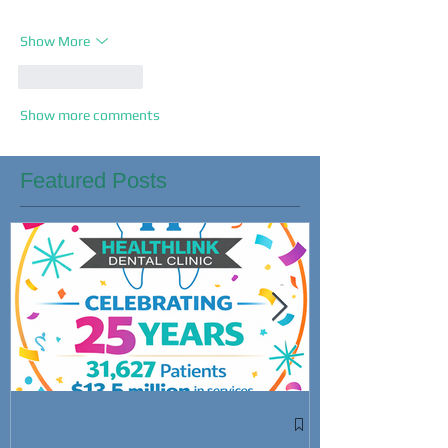
Show More
Like
Reply
Show more comments
Featured Posts
Win Cash Whi
This Super B